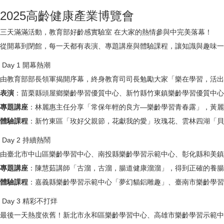
2025高齡健康產業博覽會
三天滿滿活動，教育部好齡感實驗室 在大家的熱情參與中完美落幕！
從開幕到閉館，每一天都有表演、專題講座與體驗課程，讓知識與趣味一
Day 1 開幕熱潮
由教育部部長領軍揭開序幕，終身教育司司長勉勵大家「樂在學習，活出
表演
：苗栗縣頭屋鄉樂齡學習優質中心、新竹縣竹東鎮樂齡學習優質中心
專題講座
：林麗惠主任分享「常保年輕的良方—樂齡學習青春露」，黃麗
體驗課程
：新竹東區「玫好父親節，花獻我的愛」玫瑰花、雲林四湖「貝
Day 2 持續熱鬧
由臺北市中山區樂齡學習中心、南投縣樂齡學習示範中心、彰化縣和美鎮
專題講座
：陳慧茹講師「古溜，古溜，腸道健康溜溜」，得到正確的養腸
體驗課程
：嘉義縣樂齡學習示範中心「夢幻貓鋁雕趣」、臺南市樂齡學
Day 3 精彩不打烊
最後一天熱度依舊！新北市永和區樂齡學習中心、高雄市樂齡學習示範中