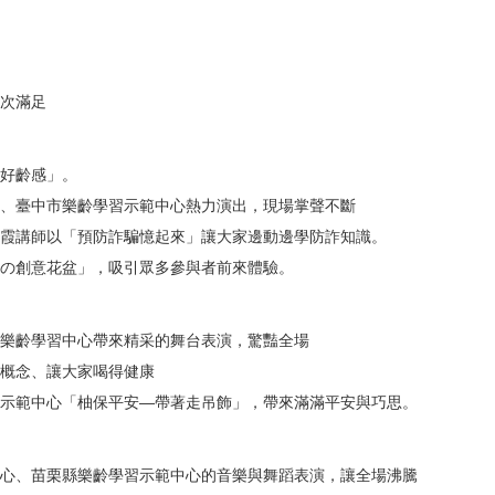
次滿足
好齡感」。
、臺中市樂齡學習示範中心熱力演出，現場掌聲不斷
霞講師以「預防詐騙憶起來」讓大家邊動邊學防詐知識。
の創意花盆」，吸引眾多參與者前來體驗。
樂齡學習中心帶來精采的舞台表演，驚豔全場
概念、讓大家喝得健康
習示範中心「柚保平安—帶著走吊飾」，帶來滿滿平安與巧思。
心、苗栗縣樂齡學習示範中心的音樂與舞蹈表演，讓全場沸騰