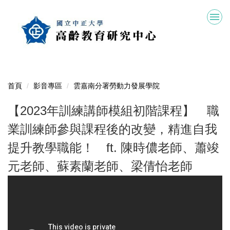
跳
到
主
要
內
容
區
首頁
影音專區
雲嘉南分署勞動力發展學院
【2023年訓練講師模組初階課程】 職
業訓練師參與課程後的改變，精進自我
提升教學職能！ ft. 陳時儂老師、蕭竣
元老師、蘇素蘭老師、梁倩怡老師