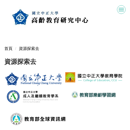
跳
到
主
要
內
容
區
首頁
資源探索去
資源探索去