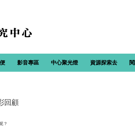
便
影音專區
中心聚光燈
資源探索去
閱
彩回顧
呢？