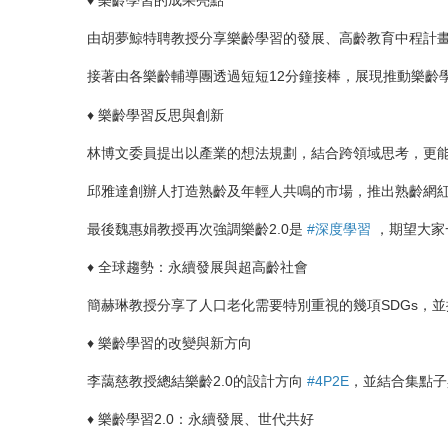
♦ 樂齡學習的成果亮點
由胡夢鯨特聘教授分享樂齡學習的發展、高齡教育中程計
接著由各樂齡輔導團透過短短12分鐘接棒，展現推動樂齡
♦ 樂齡學習反思與創新
林博文委員提出以產業的想法規劃，結合跨領域思考，更
邱雅達創辦人打造熟齡及年輕人共鳴的市場，推出熟齡網
最後魏惠娟教授再次強調樂齡2.0是
#深度學習
，期望大家
♦ 全球趨勢：永續發展與超高齡社會
簡赫琳教授分享了人口老化需要特別重視的幾項SDGs，
♦ 樂齡學習的改變與新方向
李藹慈教授總結樂齡2.0的設計方向
#4P2E
，並結合集點子
♦ 樂齡學習2.0：永續發展、世代共好