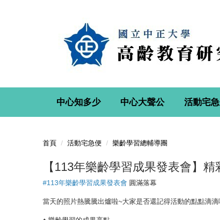
跳
到
主
要
內
容
區
中心知多少
中心大聲公
活動宅急
首頁
活動宅急便
樂齡學習總輔導團
【113年樂齡學習成果發表會】精
#113年樂齡學習成果發表會
圓滿落幕
當天的照片熱騰騰出爐啦~大家是否還記得活動的點點滴滴