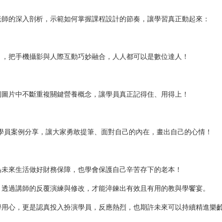
老師的深入剖析，示範如何掌握課程設計的節奏，讓學習真正動起來：
」，把手機攝影與人際互動巧妙融合，人人都可以是數位達人！
例圖片中不斷重複關鍵營養概念，讓學員真正記得住、用得上！
搭配學員案例分享，讓大家勇敢提筆、面對自己的內在，畫出自己的心情！
為未來生活做好財務保障，也學會保護自己辛苦存下的老本！
，透過講師的反覆演練與修改，才能淬鍊出有效且有用的教與學饗宴。
學用心，更是認真投入扮演學員，反應熱烈，也期許未來可以持續精進樂