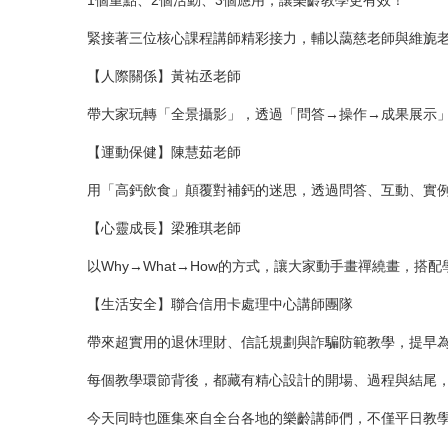
1個重點、2個活動、3個應用，讓樂齡教學更有效！
緊接著三位核心課程講師精彩接力，輔以藹慈老師與維旎
【人際關係】黃祐丞老師
帶大家玩轉「全景攝影」，透過「問答→操作→成果展示
【運動保健】陳慧茹老師
用「高鈣飲食」顛覆對補鈣的迷思，透過問答、互動、實
【心靈成長】梁雅琪老師
以Why→What→How的方式，讓大家動手畫禪繞畫，
【生活安全】聯合信用卡處理中心講師團隊
帶來超實用的退休理財、信託規劃與詐騙防範教學，提早
每個教學環節背後，都藏有精心設計的開場、過程與結尾
今天同時也匯集來自全台各地的樂齡講師們，不僅平日教