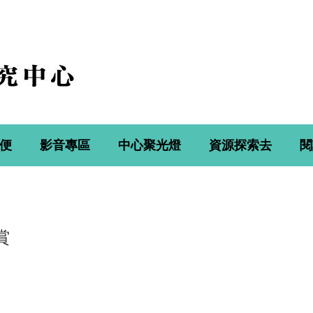
便
影音專區
中心聚光燈
資源探索去
閱
賞