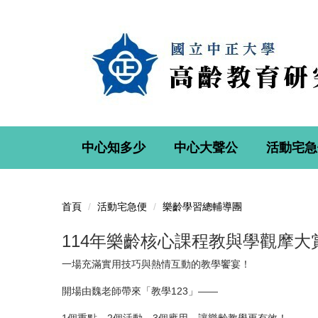
跳
到
主
要
內
容
區
中心知多少
中心大聲公
活動宅急
首頁
活動宅急便
樂齡學習總輔導團
114年樂齡核心課程教與學觀摩大
一場充滿實用技巧與熱情互動的教學饗宴！
開場由魏老師帶來「教學123」——