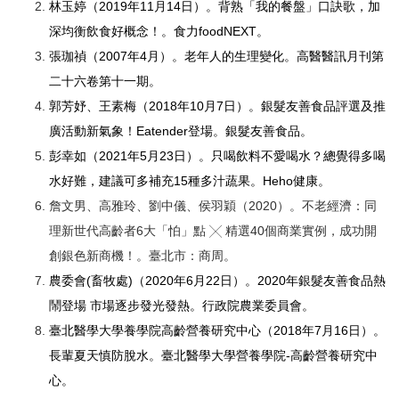
林玉婷（2019年11月14日）。背熟「我的餐盤」口訣歌，加
深均衡飲食好概念！。食力foodNEXT。
張珈禎（2007年4月）。老年人的生理變化。高醫醫訊月刊第
二十六卷第十一期。
郭芳妤、王素梅（2018年10月7日）。銀髮友善食品評選及推
廣活動新氣象！Eatender登場。銀髮友善食品。
彭幸如（2021年5月23日）。只喝飲料不愛喝水？總覺得多喝
水好難，建議可多補充15種多汁蔬果。Heho健康。
詹文男、高雅玲、劉中儀、侯羽穎（2020）。不老經濟：同
理新世代高齡者6大「怕」點 ╳ 精選40個商業實例，成功開
創銀色新商機！。臺北市：商周。
農委會(畜牧處)（2020年6月22日）。2020年銀髮友善食品熱
鬧登場 市場逐步發光發熱。行政院農業委員會。
臺北醫學大學養學院高齡營養研究中心（2018年7月16日）。
長輩夏天慎防脫水。臺北醫學大學營養學院-高齡營養研究中
心。