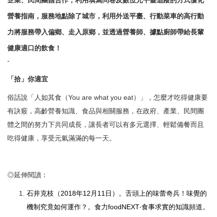
企業、民間團體合作，利用填寫問卷及數位元平臺追蹤的方式優化
營養指南，服務地點除了城市，利用外送平臺、行動菜車的高行動
力將服務帶入偏鄉、走入原鄉，並透過營養師、據點廚師帶給長輩
健康適口的飲食！
-
「拾」你適宜
俗話說「人如其食（You are what you eat）」，怎麼才吃得健康要
有訣竅，高齡營養知識、食品與相關服務，在政府、產業、民間團
體之間的努力下共同成長，讓長者可以有多元選擇、輕鬆備餐而且
吃得健康，享受元氣滿滿的每一天。
◎延伸閱讀：
石井克枝（2018年12月11日）。舌頭上的味蕾奇兵！味覺的
機制究竟如何運作？。食力foodNEXT‧食事求實的知識頻道。