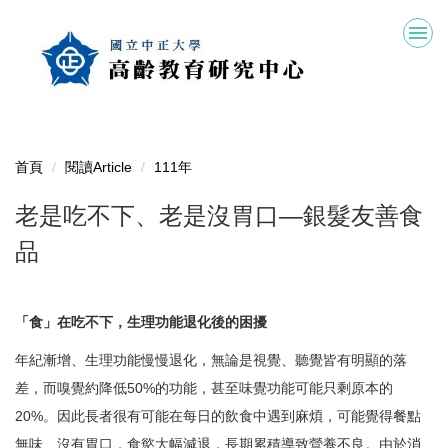
跳
到
主
要
內
容
區
首頁
閱讀Article
111年
老是吃不下、老是沒胃口—銀髮友善食
品
「食」在吃不下，生理功能退化後的困擾
年紀漸增、生理功能慢慢退化，無論是視覺、聽覺皆有明顯的落
差，而嗅覺約降低50%的功能，甚至味覺功能可能只剩原本的
20%。因此長者很有可能在每日的飲食中遇到麻煩，可能覺得餐點
無味、沒有胃口，食慾大幅減退，長期累積導致營養不良。由於消