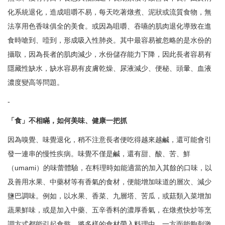
化系統退化，造成咀嚼不易，每天吃著燉煮、泥狀或流質食物，無
法享用色香味俱全的美食。或因為咀嚼、吞嚥的肌肉退化導致在進
食時嗆到、噎到，形成吸入性肺炎。其中最容易被忽略的是水份的
攝取，因為長者的肌肉減少，水份儲存能力下降，因此長者容易有
隱藏性缺水，缺水容易有皮膚乾燥、尿液減少、便秘、頭暈、血液
濃度變高等問題。
-
「食」不相瞞，如何美味、健康一把抓
因為嗅覺、味覺退化，稍不注意長者便吃得越來越鹹，還可能會引
發一連串的慢性疾病。味覺不僅是鹹，還有甜、酸、苦、鮮
（umami）的味蕾體驗，在料理時如能適當的加入其餘的口味，以
及善用水果、中藥材等有香氣的食材，便能增加味道的層次、減少
鹽巴調味。例如，以水果、香菜、九層塔、苦瓜，或菇類入菜增加
蔬果鮮味，或是加入中藥、五辛香料的濃厚香氣，在燉煮快炒等烹
調方式都能引起食慾。將多樣的食材帶入料理中，一方面能夠刺激