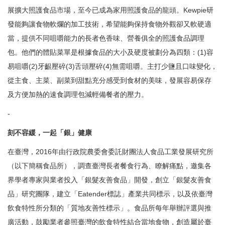
展擴大照護食品市場，至今已成為家用照護食品的龍頭。Kewpie研
發能夠讓食物軟爛的加工技術，希望能夠保持食物外觀卻又軟硬適
當，提供不同咀嚼能力的長者色香味、營養俱全的照護食品調理
包。他們的體貼菜單是根據食品的大小及硬度被劃分為四類：(1)容
易咀嚼(2)牙齦壓碎(3)舌頭壓碎(4)無需咀嚼。主打少鹽且口味變化，
從主食、主菜、副菜到甜點充分感受到食材的美味，發展容易保存
及方便加熱的速食調理包減輕備餐者的壓力。
-
刻不容緩，一起「銀」健康
在臺灣，2016年由行政院農委會委託財團法人食品工業發展研究所
（以下簡稱食品所），調查臺灣長者餐食行為、瞭解痛點，邀集各
界學者專家與業者投入「銀髮友善食品」開發，創立「銀髮友善食
品」研究團隊，建立「Eatender標誌」產業共同標示，以及依臺灣
飲食特性所分類的「質地友善性標示」。食品所每年舉辦評選與推
廣活動，鼓勵業者參照臺灣的飲食特性結合當地食物，創造屬於臺